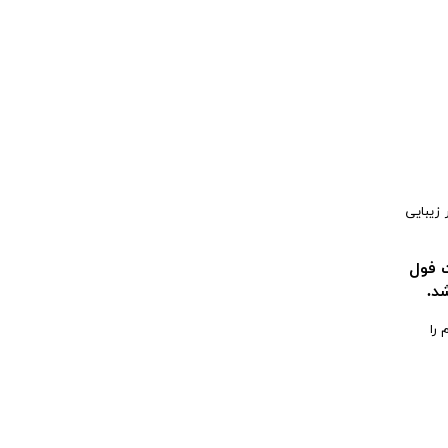
 زیبایی
 فول
 را