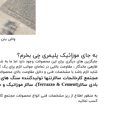
واش بتن آن
به جای موزائیک پلیمری چی بخرم؟
جایگزین های دیگری برای این محصولات وجود دارد اما ما به ش
ظارهی ماندگار ، مقاومت بالایی در تمامای جوانب لازم برای ی
شاید لازم باشد با مشخصات فنی و دلایل مقاومت بالای محصولا
مجتمع کارخانجات سالار
تنها تولیدکننده سنگ های
بادی سالار(Terrazzo & Cement)، سالار موزائیک و سنگ های روستیک تحت لیسانس کمپانی BRETON ایتالیا می باشد.
به منظور اطلاع از ریز مشخصات فنی انواع محصولات مجتمع کا
کسب نمائید .