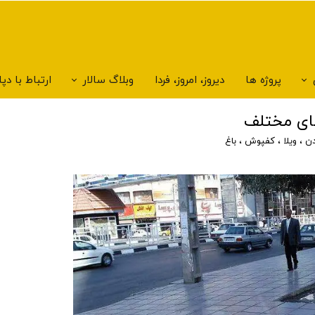
پروژه ها
دیروز، امروز، فردا
وبلاگ سالار
ارتباط با د
ای مختلف
دن
،
ویلا
،
کفپوش
،
باغ