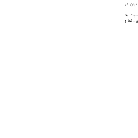
وان در
سبت به
، نما و