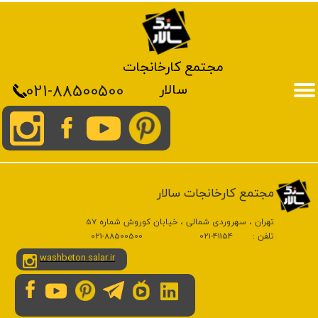
مجتمع کارخانجات
021-88500500
سالار
​مجتمع کارخانجات سالار
تهران ، سهروردی شمالی ، خیابان کوروش شماره 57
تلفن : 41154-021 88500500-021
washbeton.salar.ir