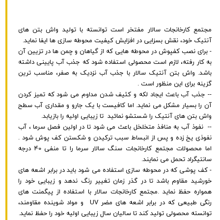
مجتمع کارخانجات سالار مفتخر است توانسته با تولید واش بتن های
آنتیک خود، نقش بسزایی در افزایش کیفیت محوطه سازی ها ایفا نماید.
- برای نصب کفپوش در محوطه هایی که از گیاهان و چمن ها در تزیین آن
به کار رفته، لازم است محصولی استفاده شود که جذب آب پایینی داشته
باشد. واش بتن آنتیک سالار با جذب آب نزدیک به صفر، مناسب ترین
گزینه برای این منظور است .
-- جذب آب باعث ایجاد لکه و کثیف شدن مداوم می شود که تمیز کردن
آن را بسیار مشکل می نماید. اما کافیست با یک جارو و مقداری آب سطح
واش بتن های آنتیک را شستشو نمائید تا زیبایی اولیه را بازیابد.
-- نفوذ آب به منافذ متخلخل باعث می شود تا در اولین فصل سرما ، آب
نفوذی یخ زده و پس از انبساط سبب ترکیدن و شکستن کف پوش شود .
اما محصولات مجتمع کارخانجات سنگ سالار سرما را تا منفی 40 درجه
سانتیگراد تحمل می نمایند.
- کف پوشی که در محوطه سازی استفاده می شود باید در برابر اشعه های
خورشید مقاوم باشد تا در گذر زمان تغییر رنگ ندهد و زیبایی خود را
همواره حفظ نماید .مجتمع کارخانجات سالار با استفاده از پیگمنت های
رنگی طبیعی که در برابر اشعه های مضر UV و مواد شوینده مقاومند،
توانسته محصولی تولید کند تا سالیان سال زیبایی اولیه خود را حفظ نماید.