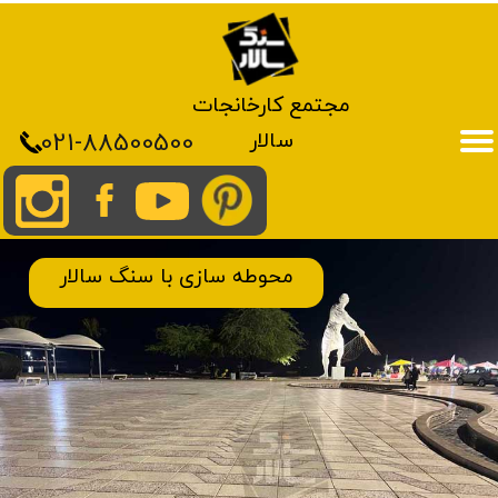
مجتمع کارخانجات
021-88500500
سالار
​محوطه سازی با سنگ سالار