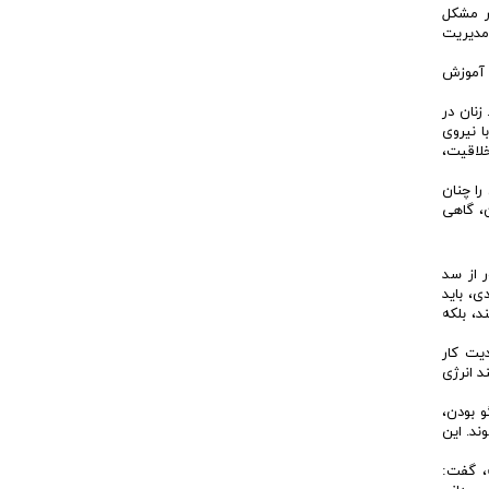
ر مشکل
مدیریت
د آموزش
نان در
ا نیروی
خلاقیت،
را چنان
، گاهی
 از سد
ی، باید
د، بلکه
یت کار
د انرژی
و بودن،
ند. این
ه، گفت: