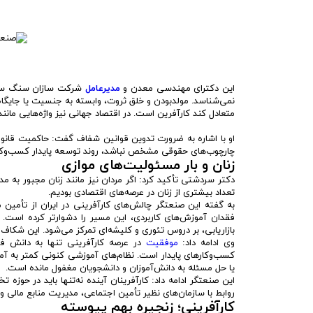
این دکترای مهندسی معدن و
مدیرعامل
شرکت سازان سنگ سالار
نمی‌شناسد. مولدبودن و خلق ثروت، وابسته به جنسیت یا جایگاه
متعادل کند کارآفرین است. در اقتصاد جهانی نیز واژه‌هایی مانند
او با اشاره به ضرورت تدوین قوانین شفاف گفت: حاکمیت قانون، 
چارچوب‌های حقوقی مشخص نباشد، روند توسعه پایدار کسب‌وکاره
زنان و بار مسئولیت‌های موازی
دکتر سردشتی تأکید کرد: اگر مردان نیز مانند زنان مجبور به 
تعداد بیشتری از زنان در عرصه‌های اقتصادی بودیم.
به گفته این صنعتگر چالش‌های کارآفرینی در ایران از تأمین م
فقدان آموزش‌های کاربردی، این مسیر را دشوارتر کرده است. م
بازاریابی، بر دروس تئوری و کلیشه‌ای تمرکز می‌شود. این شکاف
وی ادامه داد:
موفقیت
در عرصه کارآفرینی تنها به دانش فن
کسب‌وکارهای پایدار است. نظام‌های آموزشی کنونی کمتر به آموز
یا حل مسئله به دانش‌آموزان و دانشجویان مغفول مانده است.
این صنعتگر ادامه داد: کارآفرینان آینده نه‌تنها باید در حوزه
روابط با سازمان‌های نظیر تأمین اجتماعی، مدیریت منابع مالی و 
کارآفرینی؛ زنجیره بهم پیوسته