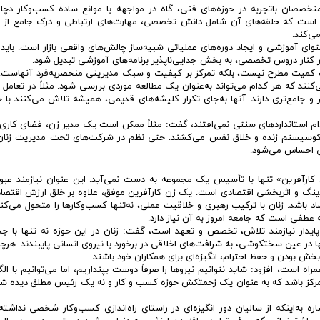
صان باتجربه در حوزه‌های فنی، گاه در مواجهه با موانع ساده کسب‌وکار دچا
ه» است که حلقه‌های آن شامل دانش تخصصی، مهارت‌های ارتباطی و درک جامع از 
ی‌کند.
وای آموزشی و ایجاد دوره‌های عملیاتی شبیه‌ساز چالش‌های واقعی بازار است. بای
در کنار دروس تخصصی، به بخش جدایی‌ناپذیر برنامه‌های آموزشی تبدیل شود.
 کمیت مطرح نیست، بلکه تمرکز بر کیفیت و سبک مدیریتی منحصربه‌فرد آنهاست. ز
نند که هر کدام می‌تواند به‌عنوان یک مطالعه موردی بررسی شود. مثلاً در تعامل ب
 و جامع‌تری دارند. آنها به‌جای تکرار کلیشه‌های قدیمی، همیشه تلاش می‌کنند با 
ر دام استانداردهای سنتی نمی‌افتند، گفت: مثلاً ممکن است یک مدیر زن، فضای کاری 
اکوسیستم زنده و خلاق نفس می‌کشند. حتی نظم در شرکت‌های تحت مدیریت زنان
گی احساس می‌شود.
کارآفرین» تنها با تأسیس یک مجموعه به دست نمی‌آید. این عنوان نیازمند عبور
برندینگ و اثربخشی اقتصادی است. یک زن کارآفرین موفق، علاوه بر خلق ارزش اقتصاد
د باشد. زنان با ترکیب رهبری و خلاقیت عملی، نه‌تنها کسب‌وکارها را متحول می‌کنن
 عطفی است که جامعه امروز به آن نیاز دارد.
ایدار نیازمند تلاش، تخصص و تعهد است، گفت: زنان در این حوزه نه تنها با جد
 در عین سختکوشی، به شرافت‌های اخلاقی در برخورد با نیروی انسانی پایبندند. هرچن
م‌بخش بودن و حفظ احترام، انگیزه‌ای برای همکاران خود باشند.
راه است، افزود: شاید نتوانیم نیروها را صرفاً دوست بپنداریم، اما می‌توانیم با الگ
 متمرکز باشد که به عنوان یک زحمتکش حوزه کسب و کار و نه یک رئیس مطلق دیده شو
 به‌اینکه از سالیان دور انگیزه‌ای در راستای راه‌اندازی کسب‌وکار شخصی نداشت