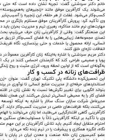
خانم دکتر سردشتی گفت: تجربه نشان داده است که حتی متخص
می‌شوند. یک کارآفرین موفق مانند «زنجیرهای به‌هم‌پیوست
کسب‌وکار می‌شود. غفلت از هر حلقه، این زنجیره را آسیب‌پذیر م
وی تأکید کرد: پرورش کارآفرینان موفق مستلزم بازنگری در محت
مهارت‌های نرم مانند مذاکره، رهبری تیم و مدیریت بحران باید 
این صنعتگر گفت: وقتی از کارآفرینی زنان حرف می‌زنیم، بحث
تصدی مجموعه‌ها، زیبایی‌هایی را به فضای کسب‌وکار تزریق می‌ک
انسانی، ارائه محصول یا خدمات و حتی برندسازی، نگاه ظریف‌تر
اتفاقات تازه‌ای خلق کنند.
دکتر مریم سردشتی با اشاره به‌اینکه زنان کارآفرین معمولاً د
پویا و صمیمی طراحی کند که کارمندان احساس کنند در یک 
به‌گونه‌ای است که از اولین لحظه ورود، انرژی مثبت و روح زند
ظرافت‌های زنانه در کسب و کار
این تحصیل‌کرده دانشگاه پلی تکنیک تهران گفت: عنوان «زن 
استانداردهای حرفه‌ای از مدیریت منابع انسانی تا نوآوری در 
بتواند الگویی برای تغییر نگرش‌ها نسبت به نقش زنان در اقتصا
فضای کار را به محیطی انسانی‌تر تبدیل می‌کنند. این همان نقطه
مدیرعامل شرکت سازان سنگ سالار با اشاره به اینکه توسعه پ
می‌کنند، بلکه ظرافت‌های خاصی در مدیریت کسب‌وکار دارند. آنها
کارآفرینی گاهی اقتدارگرایی می‌طلبد، اما زنان می‌توانند با الها
وی با تأکید بر اینکه کارآفرینی ذاتاً با مسئولیت‌های سنگین هم
احترام متقابل ایجاد کنیم. باید تلاش کارآفرینان بر این مهم
نگاه، انگیزه همکاری و پیشرفت را در تیم زنده نگه می‌دارد.
عضو کمیسیون زنان خانه صنعت و معدن ایران در پایان با اشاره