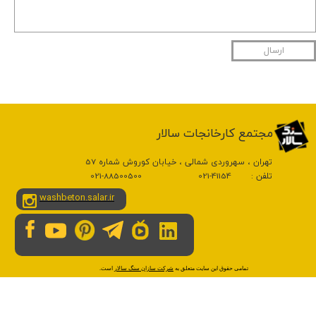
ارسال
​مجتمع کارخانجات سالار
تهران ، سهروردی شمالی ، خیابان کوروش شماره 57
تلفن : 41154-021 88500500-021
washbeton.salar.ir
​تمامی حقوق این سایت متعلق به
شرکت سازان سنگ سالار
است.