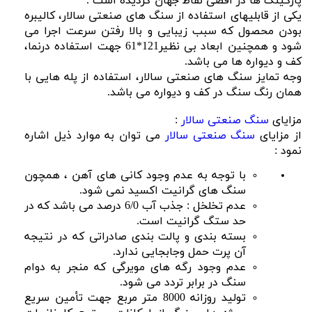
پارکینگ ها در اقصی نقاط جهان گردیده است .
یکی از قابلیهای استفاده از سنگ های صنعتی سالار، کالیبره
بودن محصول که سبب زیبایی و بالا رفتن سرعت اجرا می
شود و همچنین ابعاد بی نظیر121*61 جهت استفاده درنما،
کف و دیواره ها می باشد.
وجه تمایز سنگ های صنعتی سالار، استفاده از پله هایی با
همان رنگ سنگ در کف و دیواره می باشد.
مزایای
سنگ صنعتی سالار
:
از مزایای
سنگ صنعتی سالار
می توان به موارد ذیل اشاره
نمود :
با توجه به عدم وجود کانی های آهن ، همچون
سنگ های گرانیت اکسید نمی شود.
عدم تخلخل : جذب آب 6/0 درصد می باشد که در
حد ستگ گرانیت است.
بسته بندی و پالت بندی صادراتی که در نتیجه
آن پرت حمل وجابجایی ندارد.
عدم وجود رگه های مویرگی که منجر به دوام
سنگ در برابر تردد می شود.
تولید روزانه 8000 متر مربع جهت تأمین سریع