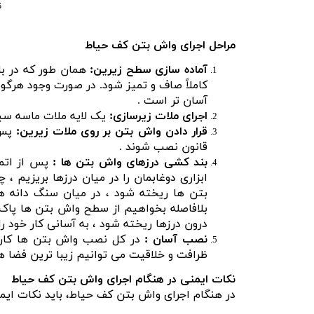
ن
مراحل اجرای واش بتن کف حیاط
آماده سازی سطح زیرین:
همان طور که در بال
کاملاً صاف و تمیز شود. در صورت وجود هرگونه
آسان تر است .
اجرای ملات زیرسازی:
یک لایه ملات ماسه سیمان با ضخام
قرار دادن واش بتن بر روی ملات زیرین:
پس 
قانون نصب شوند .
بند کشی درزهای واش بتن ها :
پس از اتم
ابزاری دوغابمان را در میان درزها بریزیم 
بتن ها ریخته شود ، در میان سنگ دانه ه
بلافاصله بخواهیم از سطح واش بتن ها پاک ن
درون درزها ریخته شود ، به آسانی کار خود را 
نصب آسان :
در کل نصب واش بتن ها کار
ظرافت و خلاقیت می توانیم زیبا ترین فضا ه
نکات ایمنی در هنگام اجرای واش بتن کف حیاط
در هنگام اجرای واش بتن کف حیاط، باید نکات ایمنی