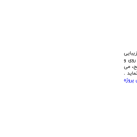
یبایی
روی و
ح، می
اید .
پروژه