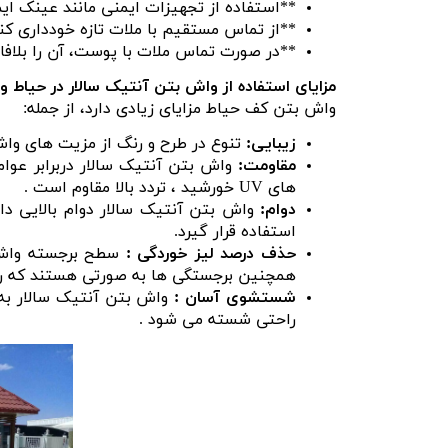
**استفاده از تجهیزات ایمنی مانند عینک ا
**از تماس مستقیم با ملات تازه خودداری کنی
**در صورت تماس ملات با پوست، آن را بلافاص
مزایای استفاده از واش بتن آنتیک سالار در حیاط و
واش بتن کف حیاط مزایای زیادی دارد، از جمله:
زیبایی:
تنوع در طرح و رنگ از مزیت های واش
مقاومت:
واش بتن آنتیک سالار دربرابر عوام
های UV خورشید ، تردد بالا مقاوم است .
دوام:
واش بتن آنتیک سالار دوام بالایی دار
استفاده قرار گیرد.
حذف درصد لیز خوردگی :
سطح برجسته واش 
همچنین برجستگی ها به صورتی هستند که ر
شستشوی آسان :
واش بتن آنتیک سالار به 
راحتی شسته می شود .