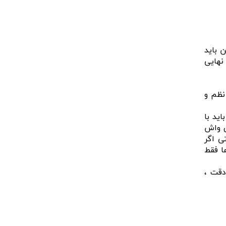
 باید
 نهایی
نظم و
ید با
ی واش
ی اگر
ا فقط
دقت ،