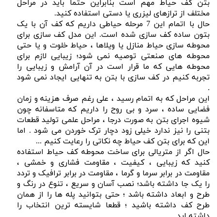
بتن کف حیاط مهم است بنابراین حتماً باید در مراحل
مختلف از ترازهای لیزری یا دستی استفاده کنید.
حال با اتمام این 7 مرحله حیاطی داریم که کف آن با یک
بتون ساده کف سازی شده است. این مدل کف سازی برای
محوطه سازی حیاط منازل یا ویلاها ، حیاط خلوت و یا حتی
محوطه های صنعتی توصیه نمی شود؛ زیبایی لازم برای
محوطه هایی که ما قرار است در آن آرامش و زیبایی را
تجربه کنیم در کف سازی با بتن به تنهایی ایجاد نمی شود
.
این مراحل که به اتمام رسید ، علی رغم صرف هزینه و زمان
فضایی ساده ، سرد و بی روح را داریم که متاسفانه چون
شیوه اجرای بتن به صورت درجا ، مراحل علمی تولید قطعات
بتنی را نیز ندارد خیلی زود دچار ترک خوردن می شود . اما
این که برای بتن کف حیاط چه نکاتی را رعایت کنیم ...
حال اگر از متریالی برای ساخت محوطه کف حیاط استفاده
کنید که زیبایی ، کیفیت ، مقاومت فشاری و خمشی ،
مقاومت در برابر سرما و گرما ، مقاومت در برابر ترافیک و تردد
را یک جا داشته باشد؛ نصب آسان و سریع ، تنوع در رنگ و
طرح و ابعاد داشته باشد ؛ حتی بتوانید پله ها را از همان
طرح کف داشته باشید ؛ قطعا شایسته ترین انتخاب را
داشته اید .