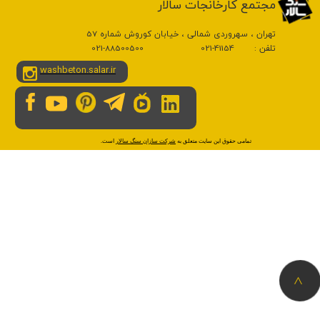
​مجتمع کارخانجات سالار
تهران ، سهروردی شمالی ، خیابان کوروش شماره 57
تلفن : 41154-021 88500500-021
washbeton.salar.ir
​تمامی حقوق این سایت متعلق به
شرکت سازان سنگ سالار
است.
>