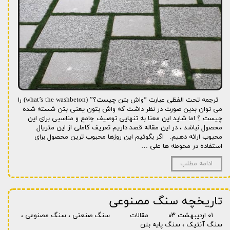
ترجمه تحت الفظی عبارت “واش بتن چیست؟” (what’s the washbeton) را
می توان بدین صورت در نظر داشت که واش بتون یعنی بتن شسته شده
چیست ؟ اما شاید این معنا به تنهایی توصیف جامع و مناسبی برای این
محصول نباشد ، در این مقاله قصد داریم تعریف کاملی از این متریال
محبوب ارائه دهیم. اگر بگوئیم این روزها محبوب ترین محصول برای
استفاده در محوطه ها علی …
ادامه مطلب
تاریخچه سنگ مصنوعی
۰۱ اردیبهشت ۰۳
مقالات
سنگ صنعتی
،
سنگ مصنوعی
،
سنگ آنتیک
،
سنگ پایه بتن