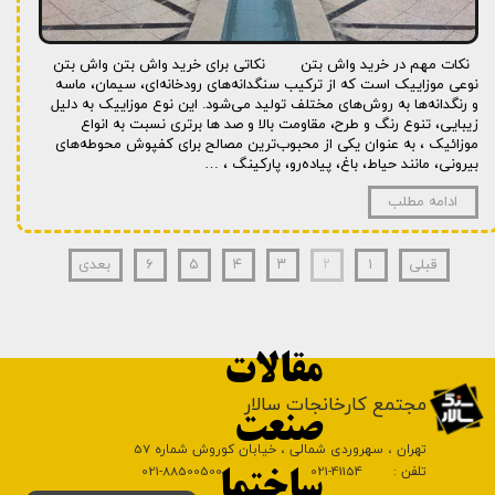
نکات مهم در خرید واش بتن نکاتی برای خرید واش بتن واش بتن
نوعی موزاییک است که از ترکیب سنگدانه‌های رودخانه‌ای، سیمان، ماسه
و رنگدانه‌ها به روش‌های مختلف تولید می‌شود. این نوع موزاییک به دلیل
زیبایی، تنوع رنگ و طرح، مقاومت بالا و صد ها برتری نسبت به انواع
موزائیک ، به عنوان یکی از محبوب‌ترین مصالح برای کفپوش محوطه‌های
بیرونی، مانند حیاط، باغ، پیاده‌رو، پارکینگ ، …
ادامه مطلب
قبلی
۱
۲
۳
۴
۵
۶
بعدی
مقالات
​مجتمع کارخانجات سالار
صنعت
تهران ، سهروردی شمالی ، خیابان کوروش شماره 57
تلفن : 41154-021 88500500-021
ساختما